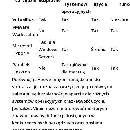
Narzędzie
Bezpłatne
systemów
użycia
funk
operacyjnych
VirtualBox
Tak
Tak
Tak
Niektóre
VMware
Nie
Tak
Tak
Tak
Workstation
Tak (dla
Microsoft
Windows
Tak
Średnia
Tak
Hyper-V
Server)
Parallels
Tak (głównie
Nie
Tak
Tak
Desktop
dla macOS)
Porównując Vbox z innymi narzędziami do
virtualizacji, można zauważyć, że jego głównymi
zaletami są bezpłatność, wsparcie dla różnych
systemów operacyjnych oraz łatwość użycia.
Jednakże, Vbox może nie oferować niektórych
zaawansowanych funkcji dostępnych w
konkurencyjnych narzędziach oraz posiada